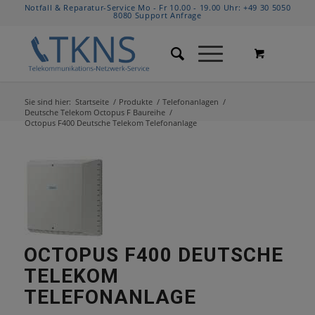
Notfall & Reparatur-Service Mo - Fr 10.00 - 19.00 Uhr:
+49 30 5050
8080
Support Anfrage
Sie sind hier:
Startseite
/
Produkte
/
Telefonanlagen
/
Deutsche Telekom Octopus F Baureihe
/
Octopus F400 Deutsche Telekom Telefonanlage
OCTOPUS F400 DEUTSCHE
TELEKOM
TELEFONANLAGE