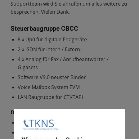
Supportteam wird Sie anrufen um alles weitere zu
besprechen. Vielen Dank.
Steuerbaugruppe CBCC
8 x Up0 für digitale Endgeräte
2 x ISDN für Intern / Extern
4 x Analog für Fax / Anrufbeantworter /
Gigasets
Software V9.0 neuster Binder
Voice Mailbox System EVM
LAN Baugruppe für CTI/TAPI
max Ausbau Möglichkeiten:
Octopus F400 ist mit maximal 72 digitalen
oder 108 analogen Teilnehmeranschlüssen