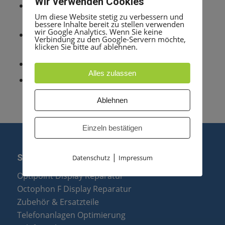
Wir verwenden Cookies
der Bertrieb von bis zu 32 mobilen
Um diese Website stetig zu verbessern und
Teilnehmern ist möglich.
bessere Inhalte bereit zu stellen verwenden
wir Google Analytics. Wenn Sie keine
als reines IP-System können bis zu 188 IP-
Verbindung zu den Google-Servern möchte,
klicken Sie bitte auf ablehnen.
Teilnehmer angeschlossen werden
Maße: B 460mm x H 450mm x T 200mm
Alles zulassen
Wandmontage
Ablehnen
Einzeln bestätigen
|
SERVICE
Datenschutz
Impressum
Optipoint Display Reparatur
Octophon F Display Reparatur
Zubehör & Ersatzteile
Telefonanlagen Optimierung