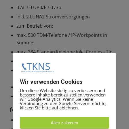
0 AL / 0 UP0/E / 0 a/b
inkl. 2 LUNA2 Stromversorgungen
zum Betrieb von:
max. 500 TDM-Telefone / IP-Workpoints in
Summe
max. 384 Standardtelefone inkl. Cordless Tln.
max. 500 IP-Workpoints
max. 4 SLC16N-Baugruppen mit bis zu 64 BS
und 250 cordless Tln.
Wir verwenden Cookies
max. 3 S2M-Baugruppen (DIUN2)
Um diese Website stetig zu verbessern und
bessere Inhalte bereit zu stellen verwenden
120 Amts-/Querleitungen
wir Google Analytics. Wenn Sie keine
Verbindung zu den Google-Servern möchte,
klicken Sie bitte auf ablehnen.
folgende Ausbaustufen sind lieferbar:
Einboxanlage (Basisbox BB)
Alles zulassen
Zweiboxanlage (BB + Erweiterungsbox EB)