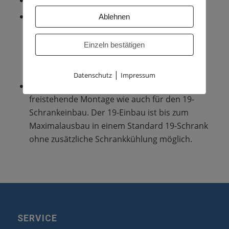
In der Basisbox BB stehen neun Einbauplätze,
Ablehnen
in der Erweiterungsbox EB dreizehn
Einbauplätze für periphere Baugruppen zur
Einzeln bestätigen
Verfügung. In der Basisbox hat die zentrale
Steuerung CBSAP einen festen Einbauplatz.
|
Datenschutz
Impressum
Das System eignet sich sowohl für die
freistehende Montage wie auch für den 19-
Schrankeinbau. Der 19-Einbau ist bis zum
Maximalausbau in einem Standard 19-Schrank
ohne zusätzliche Schrankkühlung möglich.
SERVICE