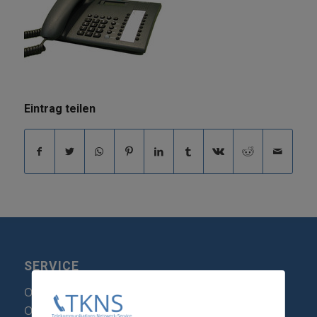
Eintrag teilen
SERVICE
Optipoint Display Reparatur
Octophon F Display Reparatur