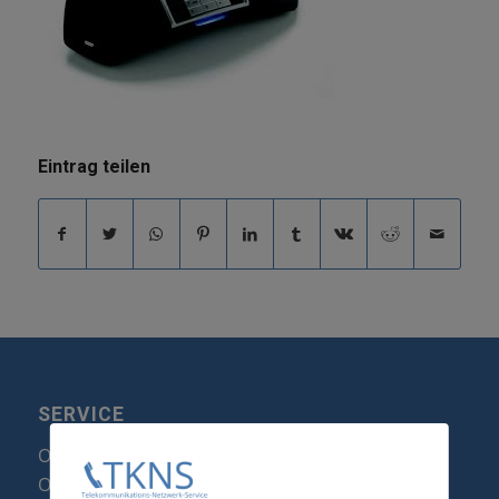
Eintrag teilen
SERVICE
Optipoint Display Reparatur
Octophon F Display Reparatur