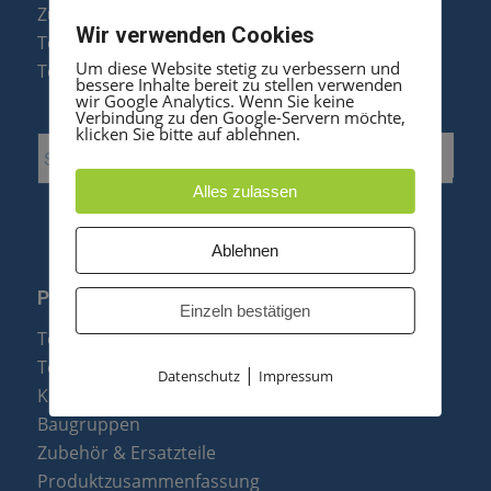
Zubehör & Ersatzteile
Wir verwenden Cookies
Telefonanlagen Optimierung
Um diese Website stetig zu verbessern und
Telefonanlagen Erweiterung
bessere Inhalte bereit zu stellen verwenden
wir Google Analytics. Wenn Sie keine
Verbindung zu den Google-Servern möchte,
klicken Sie bitte auf ablehnen.
Alles zulassen
Ablehnen
PRODUKTE
Einzeln bestätigen
Telefonanlagen
Telefone
|
Datenschutz
Impressum
Konftel Konferenztelefone
Baugruppen
Zubehör & Ersatzteile
Produktzusammenfassung