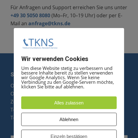
Für Anfragen und Support erreichen Sie uns unter
+49 30 5050 8080
(Mo–Fr, 10–19 Uhr) oder per E-
Mail an
anfrage@tkns.de
Wir verwenden Cookies
Um diese Website stetig zu verbessern und
bessere Inhalte bereit zu stellen verwenden
SERVICE
wir Google Analytics. Wenn Sie keine
Verbindung zu den Google-Servern möchte,
Optipoint Display Reparatur
klicken Sie bitte auf ablehnen.
Octophon F Display Reparatur
Zubehör & Ersatzteile
Alles zulassen
Telefonanlagen Optimierung
Telefonanlagen Erweiterung
Ablehnen
Einzeln bestätigen