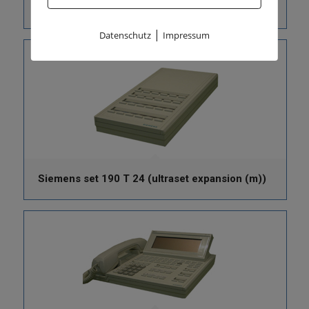
Siemens set 150 T 29 (ultraset expansion)
|
Datenschutz
Impressum
Siemens set 190 T 24 (ultraset expansion (m))