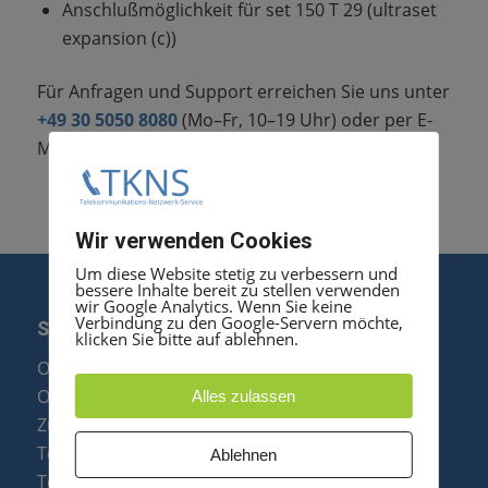
Anschlußmöglichkeit für set 150 T 29 (ultraset
expansion (c))
Für Anfragen und Support erreichen Sie uns unter
+49 30 5050 8080
(Mo–Fr, 10–19 Uhr) oder per E-
Mail an
anfrage@tkns.de
Wir verwenden Cookies
Um diese Website stetig zu verbessern und
bessere Inhalte bereit zu stellen verwenden
wir Google Analytics. Wenn Sie keine
Verbindung zu den Google-Servern möchte,
SERVICE
klicken Sie bitte auf ablehnen.
Optipoint Display Reparatur
Octophon F Display Reparatur
Alles zulassen
Zubehör & Ersatzteile
Telefonanlagen Optimierung
Ablehnen
Telefonanlagen Erweiterung