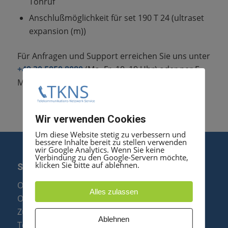
Tonruf
Anschlußmöglichkeit für set 190 T 24 (ultraset
expansion (m))
Für Anfragen und Support erreichen Sie uns unter
+49 30 5050 8080
(Mo–Fr, 10–19 Uhr) oder per E-
Mail an
anfrage@tkns.de
Wir verwenden Cookies
Um diese Website stetig zu verbessern und
bessere Inhalte bereit zu stellen verwenden
wir Google Analytics. Wenn Sie keine
Verbindung zu den Google-Servern möchte,
klicken Sie bitte auf ablehnen.
SERVICE
Optipoint Display Reparatur
Alles zulassen
Octophon F Display Reparatur
Zubehör & Ersatzteile
Ablehnen
Telefonanlagen Optimierung