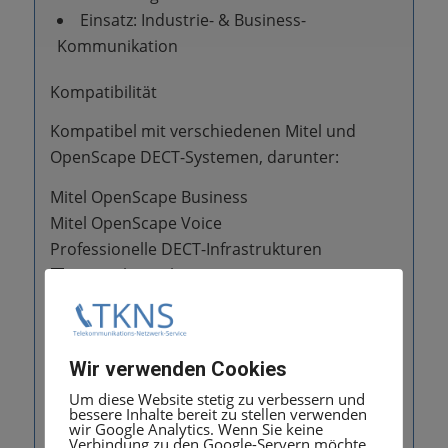
Einsatz: Industrie- & Business-
Kommunikation
Kompatibilität
Kompatibel mit verschiedenen Mitel und
OpenScape DECT-Systemen, darunter:
Mitel OpenScape Business
Mitel OpenScape Voice
Professionelle DECT-Infrastrukturen
🏢 Einsatzbereiche
Industrie & Produktion
Lager & Logistik
Unternehmen & Werkstätten
Wir verwenden Cookies
Mobile Business-Kommunikation
Um diese Website stetig zu verbessern und
🚀 Vorteile
bessere Inhalte bereit zu stellen verwenden
wir Google Analytics. Wenn Sie keine
Verbindung zu den Google-Servern möchte,
✔ Robuste Bauweise