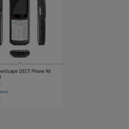
penScape DECT Phone R6
l
€
 MwSt.
€