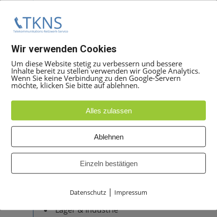
Produkt: Mitel OpenScape DECT Phone S6 Mo
Typ: Schnurloses DECT-Telefon
Display: Farbdisplay
Audio: HD Voice / Freisprechen
Wir verwenden Cookies
Technologie: DECT
Um diese Website stetig zu verbessern und bessere
Einsatz: Business- & Unternehmenskommun
Inhalte bereit zu stellen verwenden wir Google Analytics.
Wenn Sie keine Verbindung zu den Google-Servern
möchte, klicken Sie bitte auf ablehnen.
Kompatibilität
Kompatibel mit verschiedenen Mitel und OpenS
Alles zulassen
Mitel OpenScape Business
Ablehnen
Mitel OpenScape Voice
DECT-Infrastrukturen von Mitel / Unify
Einzeln bestätigen
Einsatzbereiche
|
Datenschutz
Impressum
Büros & Unternehmen
Lager & Industrie