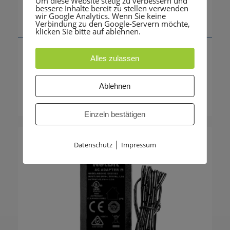
Um diese Website stetig zu verbessern und
bessere Inhalte bereit zu stellen verwenden
wir Google Analytics. Wenn Sie keine
Verbindung zu den Google-Servern möchte,
klicken Sie bitte auf ablehnen.
Mitel TA7108i IP-Terminaladapter 8 Ports
Alles zulassen
515,00
€
zzgl. 19% MwSt.
Ablehnen
612,85
€
Einzeln bestätigen
|
Datenschutz
Impressum