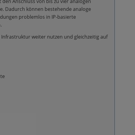
t den Anschluss von bis zu vier analogen
ke. Dadurch können bestehende analoge
dungen problemlos in IP-basierte
.
nfrastruktur weiter nutzen und gleichzeitig auf
.
äte
e