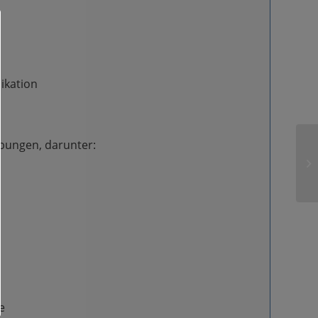
ikation
bungen, darunter:
e