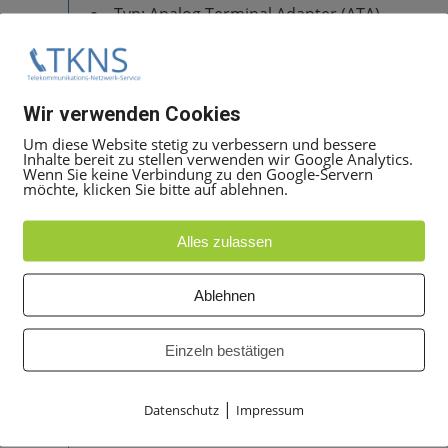
Typ: Analog Terminal Adapter (ATA)
Ports: 4 x FXS
Netzwerk: Ethernet / SIP / VoIP
Fax-Unterstützung: T.38
Wir verwenden Cookies
Einsatz: Business- & Unternehmenskommun
Um diese Website stetig zu verbessern und bessere
Inhalte bereit zu stellen verwenden wir Google Analytics.
Kompatibilität
Wenn Sie keine Verbindung zu den Google-Servern
möchte, klicken Sie bitte auf ablehnen.
Kompatibel mit zahlreichen SIP- und VoIP-Umge
Alles zulassen
Mitel Kommunikationssysteme
SIP-basierte Telefonanlagen
Cloud-Telefonie
Ablehnen
Analoge Telefone
Faxgeräte
Einzeln bestätigen
Einsatzbereiche
|
Datenschutz
Impressum
Anschluss analoger Telefone an IP-Netzwerk