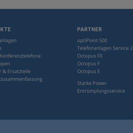
UKTE
PARTNER
anlagen
optiPoint 500
e
Telefonanlagen Service 
 Konferenztelefone
Octopus FX
ppen
Octopus F
 & Ersatzteile
Octopus E
tzusammenfassung
Starke Power
Entrümplungsservice