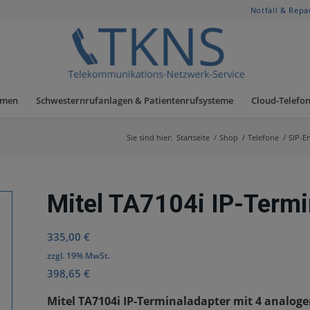
Notfall & Repa
hmen
Schwesternrufanlagen & Patientenrufsysteme
Cloud-Telefon
Sie sind hier:
Startseite
/
Shop
/
Telefone
/
SIP-E
Mitel TA7104i IP-Termi
335,00
€
zzgl. 19% MwSt.
398,65
€
Mitel TA7104i IP-Terminaladapter mit 4 analogen