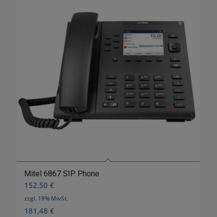
Mitel 6867 SIP Phone
152,50
€
zzgl. 19% MwSt.
181,48
€