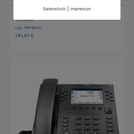
|
Datenschutz
Impressum
Mitel 6865 SIP Phone
119,00
€
zzgl. 19% MwSt.
141,61
€