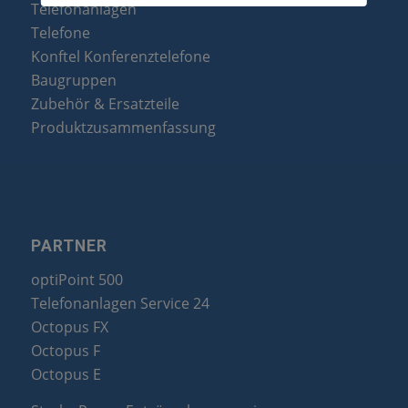
Telefonanlagen
Telefone
Konftel Konferenztelefone
Baugruppen
Zubehör & Ersatzteile
Produktzusammenfassung
PARTNER
optiPoint 500
Telefonanlagen Service 24
Octopus FX
Octopus F
Octopus E