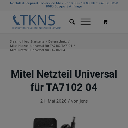
Notfall & Reparatur-Service Mo - Fr 10.00 - 19.00 Uhr:
+49 30 5050
8080
Support Anfrage
Sie sind hier:
Startseite
/
Datenschutz
/
Mitel Netzteil Universal für TA7102 TA7104
/
Mitel Netzteil Universal für TA7102 04
Mitel Netzteil Universal
für TA7102 04
/
21. Mai 2026
von
Jens