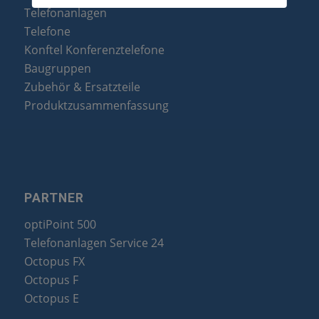
Telefonanlagen
Telefone
Konftel Konferenztelefone
Baugruppen
Zubehör & Ersatzteile
Produktzusammenfassung
PARTNER
optiPoint 500
Telefonanlagen Service 24
Octopus FX
Octopus F
Octopus E