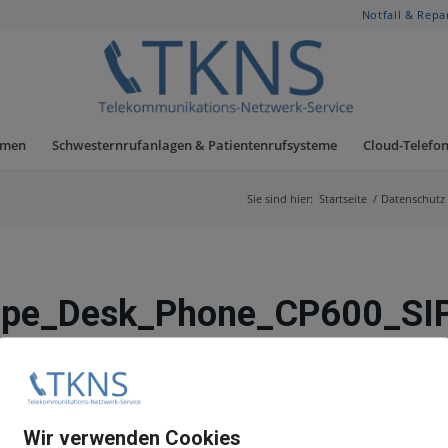
Notfall & Repa
hmen
Schwesternrufanlagen & Patientenrufsysteme
Cloud-Telefon
Sie sind hier:
Startseite
/
Datenschutz
pe_Desk_Phone_CP600_SIP,
/
5. März 2026
von
Jens
sk_Phone_CP600_SIP,_Bedienungsanleitung,_Ausga
Wir verwenden Cookies