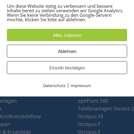
Um diese Website stetig zu verbessern und bessere
Inhalte bereit zu stellen verwenden wir Google Analytics.
Wenn Sie keine Verbindung zu den Google-Servern
möchte, klicken Sie bitte auf ablehnen.
Alles zulassen
Ablehnen
Einzeln bestätigen
|
Datenschutz
Impressum
UKTE
PARTNER
anlagen
optiPoint 500
e
Telefonanlagen Service 
 Konferenztelefone
Octopus FX
ppen
Octopus F
 & Ersatzteile
Octopus E