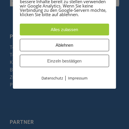
bessere Inhalte bereit zu stellen verwenden
wir Google Analytics. Wenn Sie keine
Verbindung zu den Google-Servern möchte,
klicken Sie bitte auf ablehnen.
Alles zulassen
PRODUKTE
Ablehnen
Telefonanlagen
Telefone
Einzeln bestätigen
Konftel Konferenztelefone
Baugruppen
Zubehör & Ersatzteile
|
Datenschutz
Impressum
Produktzusammenfassung
PARTNER