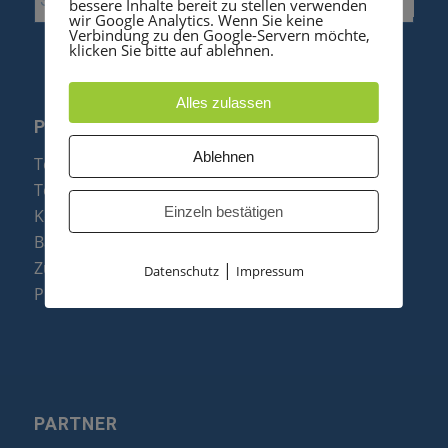
bessere Inhalte bereit zu stellen verwenden
wir Google Analytics. Wenn Sie keine
Verbindung zu den Google-Servern möchte,
klicken Sie bitte auf ablehnen.
Alles zulassen
PRODUKTE
Ablehnen
Telefonanlagen
Telefone
Einzeln bestätigen
Konftel Konferenztelefone
Baugruppen
Zubehör & Ersatzteile
|
Datenschutz
Impressum
Produktzusammenfassung
PARTNER