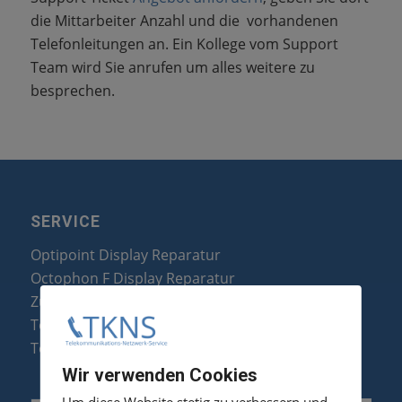
die Mittarbeiter Anzahl und die vorhandenen
Telefonleitungen an. Ein Kollege vom Support
Team wird Sie anrufen um alles weitere zu
besprechen.
SERVICE
Optipoint Display Reparatur
Octophon F Display Reparatur
Zubehör & Ersatzteile
Telefonanlagen Optimierung
Telefonanlagen Erweiterung
Wir verwenden Cookies
Um diese Website stetig zu verbessern und