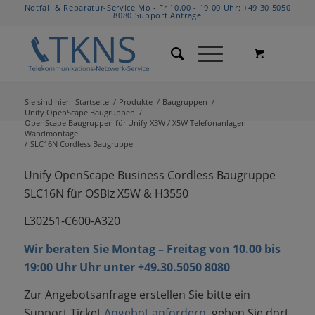
Notfall & Reparatur-Service Mo - Fr 10.00 - 19.00 Uhr:
+49 30 5050
8080
Support Anfrage
Sie sind hier:
Startseite
/
Produkte
/
Baugruppen
/
Unify OpenScape Baugruppen
/
OpenScape Baugruppen für Unify X3W / X5W Telefonanlagen
Wandmontage
/
SLC16N Cordless Baugruppe
Unify OpenScape Business Cordless Baugruppe
SLC16N für OSBiz X5W & H3550
L30251-C600-A320
Wir beraten Sie Montag – Freitag von 10.00 bis
19:00 Uhr Uhr unter +49.30.5050 8080
Zur Angebotsanfrage erstellen Sie bitte ein
Support Ticket
Angebot anfordern
, geben Sie dort