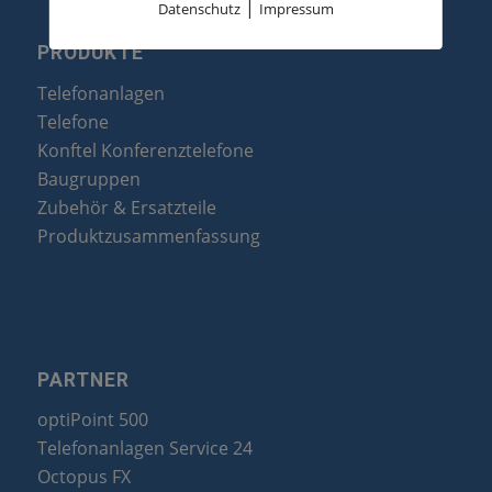
|
Datenschutz
Impressum
PRODUKTE
Telefonanlagen
Telefone
Konftel Konferenztelefone
Baugruppen
Zubehör & Ersatzteile
Produktzusammenfassung
PARTNER
optiPoint 500
Telefonanlagen Service 24
Octopus FX