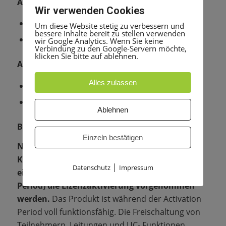
Ausbauvariante mit Smart UC
Wir verwenden Cookies
max. 250 UC Smart User
Um diese Website stetig zu verbessern und
bessere Inhalte bereit zu stellen verwenden
Company Autoattendant
wir Google Analytics. Wenn Sie keine
Verbindung zu den Google-Servern möchte,
klicken Sie bitte auf ablehnen.
Ausbauvariante mit UC Suite
Alles zulassen
max. 500 UC Suite User und UC Funktionen
max. 64 Contact Center Agenten
Ablehnen
Bitte beachten Sie:
Einzeln bestätigen
Nach der Erstinbetriebnahme des
Kommunikationssystems muss innerhalb
|
Datenschutz
Impressum
einer Zeitspanne von 30 Tagen (Activation
Period) die Lizenzaktivierung vorgenommen
werden.
Das Produkt ist während der Activation
Period voll funktionsfähig. Die Freischaltung von
Teilnehmern, Leitungen und UC- Funktionen