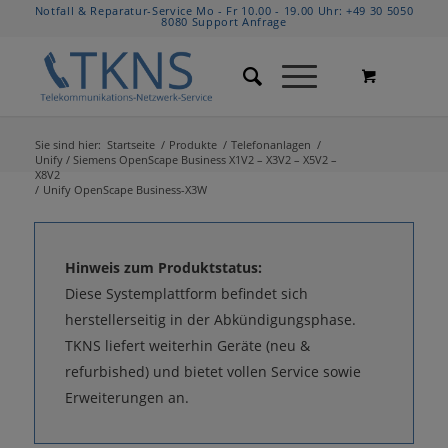
Notfall & Reparatur-Service Mo - Fr 10.00 - 19.00 Uhr:
+49 30 5050
8080
Support Anfrage
Sie sind hier:
Startseite
/
Produkte
/
Telefonanlagen
/
Unify / Siemens OpenScape Business X1V2 – X3V2 – X5V2 –
X8V2
/
Unify OpenScape Business-X3W
Hinweis zum Produktstatus:
Diese Systemplattform befindet sich
herstellerseitig in der Abkündigungsphase.
TKNS liefert weiterhin Geräte (neu &
refurbished) und bietet vollen Service sowie
Erweiterungen an.