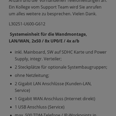
Anzahl und die vorhandenen Telefonleitungen an.
Ein Kollege vom Support Team wird Sie anrufen
um alles weitere zu besprechen. Vielen Dank.
L30251-U600-G612
Systemeinheit für die Wandmontage,
LAN/WAN, 2xS0 / 8x UP0/E / 4x a/b
inkl. Mainboard, SW auf SDHC Karte und Power
Supply, integr. Verteiler;
2 Steckplätze für optionale Systembaugruppen;
ohne Netzleitung;
2 Gigabit LAN Anschlüsse (Kunden-LAN,
Service)
1 Gigabit WAN Anschluss (Internet direkt)
1 USB Anschluss (Service)
max. 500 TDM-Telefone / IP-Workpoints in