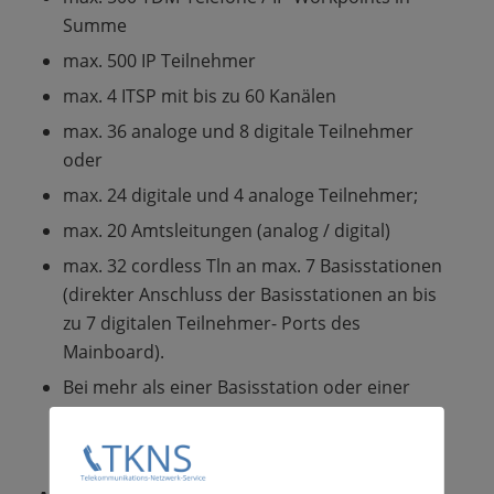
Summe
max. 500 IP Teilnehmer
max. 4 ITSP mit bis zu 60 Kanälen
max. 36 analoge und 8 digitale Teilnehmer
oder
max. 24 digitale und 4 analoge Teilnehmer;
max. 20 Amtsleitungen (analog / digital)
max. 32 cordless Tln an max. 7 Basisstationen
(direkter Anschluss der Basisstationen an bis
zu 7 digitalen Teilnehmer- Ports des
Mainboard).
Bei mehr als einer Basisstation oder einer
Basisstation mit mehr als 2 Nutzkanälen ist
zusätzlich ein CMA-Modul erforderlich