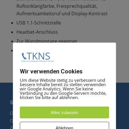
Ruftonklangfarbe, Freisprechqualität,
Aufmerksamkeitsruf und Display-Kontrast
USB 1.1-Schnittstelle
Headset-Anschluss
Zur Wandmontage geeignet
Abmessungen (B/H/T in mm): 214/220/68•
Erhältlich in arctic
Wir verwenden Cookies
Um diese Website stetig zu verbessern und
bessere Inhalte bereit zu stellen verwenden
wir Google Analytics. Wenn Sie keine
Verbindung zu den Google-Servern möchte,
klicken Sie bitte auf ablehnen.
SERVICE
Optipoint Display Reparatur
Alles zulassen
Octophon F Display Reparatur
Zubehör & Ersatzteile
Ablehnen