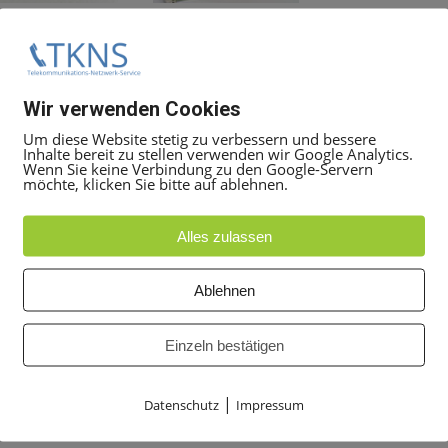
Wir verwenden Cookies
Um diese Website stetig zu verbessern und bessere
Inhalte bereit zu stellen verwenden wir Google Analytics.
Wenn Sie keine Verbindung zu den Google-Servern
möchte, klicken Sie bitte auf ablehnen.
Alles zulassen
Anwendung (BS Direktanschaltung) für HiPath 33xx/ 35xx
Ablehnen
19:00 Uhr Uhr unter
+49 30 5050 8080
Einzeln bestätigen
t Ticket
Angebot anfordern
, geben Sie dort die Mittarbeit
 alles weitere zu besprechen.
|
Datenschutz
Impressum