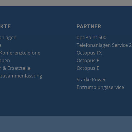
UKTE
PARTNER
anlagen
optiPoint 500
e
Telefonanlagen Service 
 Konferenztelefone
Octopus FX
ppen
Octopus F
 & Ersatzteile
Octopus E
tzusammenfassung
Starke Power
Entrümplungsservice