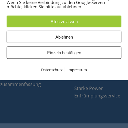
Wenn Sie keine Verbindung zu den Google-Servern
möchte, klicken Sie bitte auf ablehnen.
Alles zulassen
UKTE
PARTNER
Ablehnen
anlagen
optiPoint 500
Einzeln bestätigen
e
Telefonanlagen Service 
 Konferenztelefone
Octopus FX
|
ppen
Octopus F
Datenschutz
Impressum
 & Ersatzteile
Octopus E
tzusammenfassung
Starke Power
Entrümplungsservice