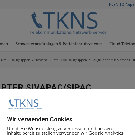
Notfall & Repa
hmen
Schwesternrufanlagen & Patientenrufsysteme
Cloud-Telefon
ukte
/
Baugruppen
/
Siemens HiPath 3000 Baugruppen
/
Baugruppen für Siemens Hi
APTER SIVAPAC/SIPAC
die TMEW2-/TM DID
Wir verwenden Cookies
Um diese Website stetig zu verbessern und bessere
Inhalte bereit zu stellen verwenden wir Google Analytics.