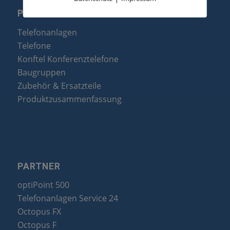
PRODUKTE
Telefonanlagen
Telefone
Konftel Konferenztelefone
Baugruppen
Zubehör & Ersatzteile
Produktzusammenfassung
PARTNER
optiPoint 500
Telefonanlagen Service 24
Octopus FX
Octopus F