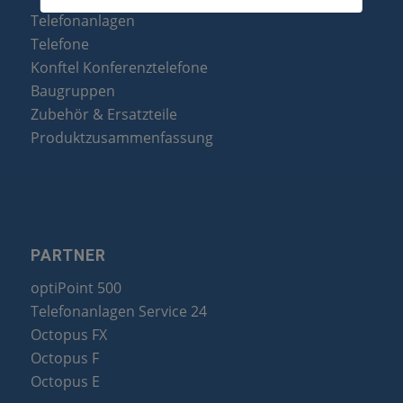
Telefonanlagen
Telefone
Konftel Konferenztelefone
Baugruppen
Zubehör & Ersatzteile
Produktzusammenfassung
PARTNER
optiPoint 500
Telefonanlagen Service 24
Octopus FX
Octopus F
Octopus E