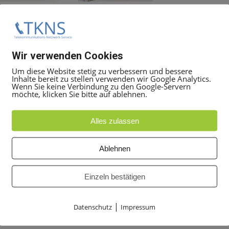
Wir verwenden Cookies
Um diese Website stetig zu verbessern und bessere
Inhalte bereit zu stellen verwenden wir Google Analytics.
Wenn Sie keine Verbindung zu den Google-Servern
möchte, klicken Sie bitte auf ablehnen.
Alles zulassen
s von Systemapparaten aus den Produktfamilien optiPoint 
Ablehnen
19:00 Uhr Uhr unter
+49 30 5050 8080
Einzeln bestätigen
t Ticket
Angebot anfordern
, geben Sie dort die Mittarbeit
 alles weitere zu besprechen.
|
Datenschutz
Impressum