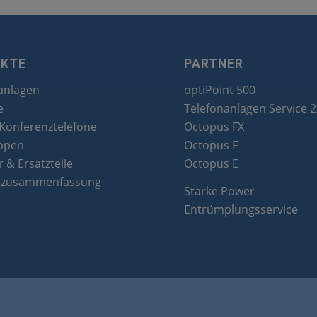
UKTE
PARTNER
anlagen
optiPoint 500
e
Telefonanlagen Service 
 Konferenztelefone
Octopus FX
ppen
Octopus F
 & Ersatzteile
Octopus E
tzusammenfassung
Starke Power
Entrümplungsservice