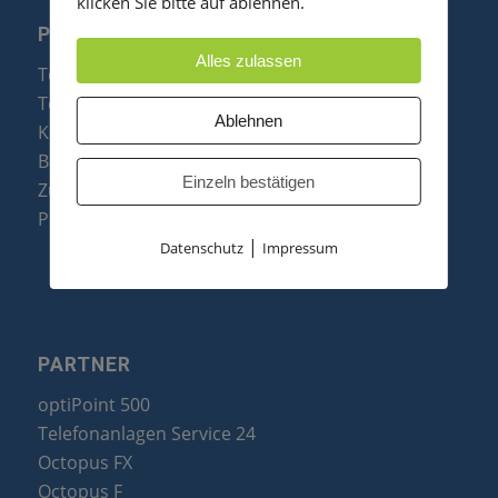
klicken Sie bitte auf ablehnen.
PRODUKTE
Alles zulassen
Telefonanlagen
Telefone
Ablehnen
Konftel Konferenztelefone
Baugruppen
Einzeln bestätigen
Zubehör & Ersatzteile
Produktzusammenfassung
|
Datenschutz
Impressum
PARTNER
optiPoint 500
Telefonanlagen Service 24
Octopus FX
Octopus F