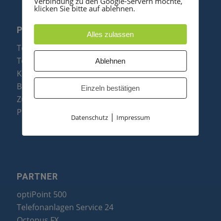
Verbindung zu den Google-Servern möchte,
klicken Sie bitte auf ablehnen.
PRODUKTE
Alles zulassen
Telefonanlagen
Telefone
Ablehnen
Konftel Konferenztelefone
Baugruppen
Einzeln bestätigen
Zubehör & Ersatzteile
Produktzusammenfassung
|
Datenschutz
Impressum
PARTNER
optiPoint 500
Telefonanlagen Service 24
Octopus FX