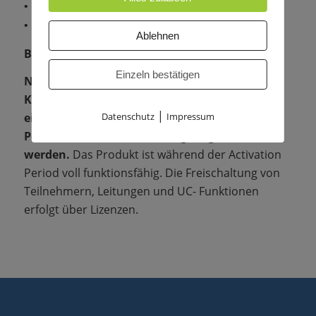
• max. 500 UC Suite User and UC Funktionen
• max. 64 Contact Center Agenten
Ablehnen
Bitte beachten Sie:
Einzeln bestätigen
Nach der Erstinbetriebnahme des
Kommunikationssystems muss innerhalb
|
Datenschutz
Impressum
einer Zeitspanne von 30 Tagen (Activation
Period) die Lizenzaktivierung vorgenommen
werden.
Das Produkt ist während der Activation
Period voll funktionsfähig. Die Freischaltung von
Teilnehmern, Leitungen und UC- Funktionen
erfolgt über Lizenzen.