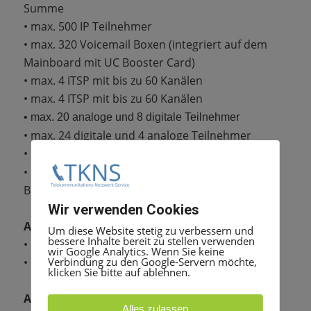
Summe
• max. 500 IP Teilnehmer
• max. 320 Voicemail Boxen (integriert auf dem
Mainboard mit UC Booster Card)
• max. 4 ITSP mit bis zu 60 Kanälen
• max. 4 ITSP mit bis zu 60 Kanälen
• max. 20 analoge und 8 digitale Teilnehmer
• max. 24 digitale und 4 analoge Teilnehmer
•
max. 16 Amtsleitungen (analog/digital)
• max. 32 cordless Teilnehmer max. 7
Basisstationen
Wir verwenden Cookies
Ausbauvariante mit Smart UC
Um diese Website stetig zu verbessern und
bessere Inhalte bereit zu stellen verwenden
• max. 250 Smart UC User
wir Google Analytics. Wenn Sie keine
Verbindung zu den Google-Servern möchte,
• Company Autoattendant
klicken Sie bitte auf ablehnen.
Ausbauvariante mit UC Suite
Alles zulassen