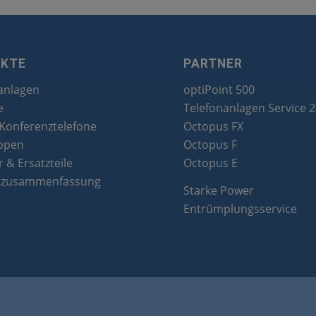
UKTE
PARTNER
anlagen
optiPoint 500
e
Telefonanlagen Service 
 Konferenztelefone
Octopus FX
ppen
Octopus F
 & Ersatzteile
Octopus E
tzusammenfassung
Starke Power
Entrümplungsservice