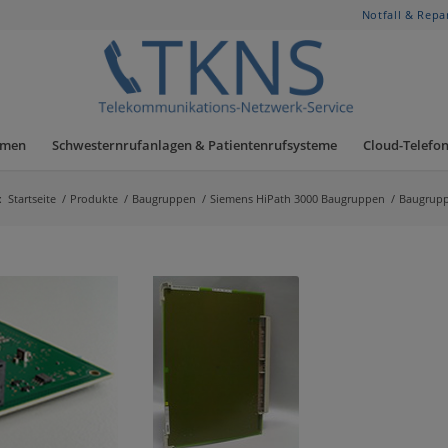
Notfall & Repa
hmen
Schwesternrufanlagen & Patientenrufsysteme
Cloud-Telefon
:
Startseite
/
Produkte
/
Baugruppen
/
Siemens HiPath 3000 Baugruppen
/
Baugrupp