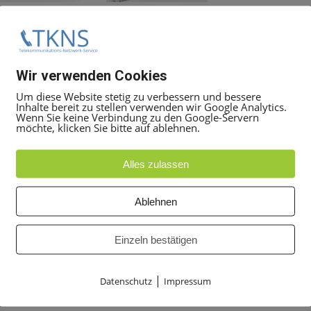
Wir verwenden Cookies
Um diese Website stetig zu verbessern und bessere
Inhalte bereit zu stellen verwenden wir Google Analytics.
Wenn Sie keine Verbindung zu den Google-Servern
möchte, klicken Sie bitte auf ablehnen.
Alles zulassen
ng mit TMGL4
Ablehnen
19:00 Uhr Uhr unter
+49 30 5050 8080
Einzeln bestätigen
t Ticket
Angebot anfordern
, geben Sie dort die Mittarbeit
 alles weitere zu besprechen.
|
Datenschutz
Impressum