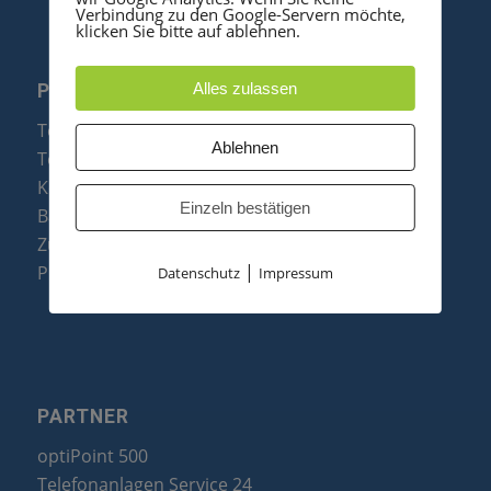
Verbindung zu den Google-Servern möchte,
klicken Sie bitte auf ablehnen.
Alles zulassen
PRODUKTE
Telefonanlagen
Ablehnen
Telefone
Konftel Konferenztelefone
Einzeln bestätigen
Baugruppen
Zubehör & Ersatzteile
|
Produktzusammenfassung
Datenschutz
Impressum
PARTNER
optiPoint 500
Telefonanlagen Service 24