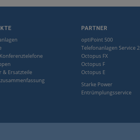
UKTE
PARTNER
anlagen
optiPoint 500
e
Telefonanlagen Service 
 Konferenztelefone
Octopus FX
ppen
Octopus F
 & Ersatzteile
Octopus E
tzusammenfassung
Starke Power
Entrümplungsservice