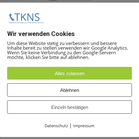
Wir verwenden Cookies
Um diese Website stetig zu verbessern und bessere
Inhalte bereit zu stellen verwenden wir Google Analytics.
Wenn Sie keine Verbindung zu den Google-Servern
möchte, klicken Sie bitte auf ablehnen.
Alles zulassen
or für HiPath 3350/3550
Ablehnen
19:00 Uhr Uhr unter
+49 30 5050 8080
Einzeln bestätigen
t Ticket
Angebot anfordern
, geben Sie dort die Mittarbeit
 alles weitere zu besprechen.
|
Datenschutz
Impressum