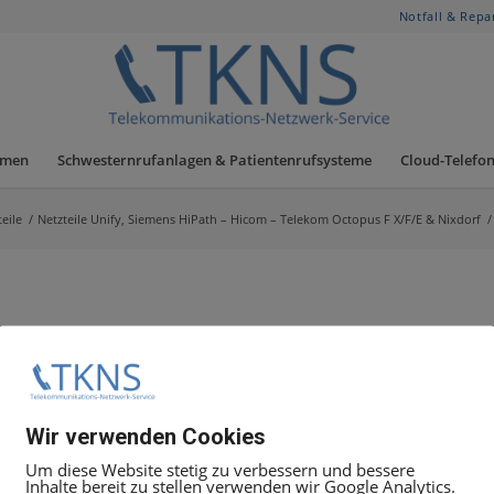
Notfall & Repa
hmen
Schwesternrufanlagen & Patientenrufsysteme
Cloud-Telefon
eile
/
Netzteile Unify, Siemens HiPath – Hicom – Telekom Octopus F X/F/E & Nixdorf
/
Wir verwenden Cookies
Um diese Website stetig zu verbessern und bessere
Inhalte bereit zu stellen verwenden wir Google Analytics.