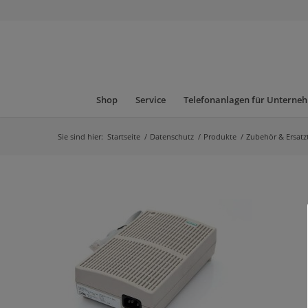
Shop
Service
Telefonanlagen für Unterne
Sie sind hier:
Startseite
/
Datenschutz
/
Produkte
/
Zubehör & Ersatzt