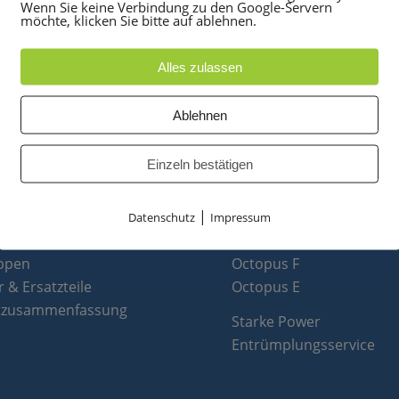
Wenn Sie keine Verbindung zu den Google-Servern
möchte, klicken Sie bitte auf ablehnen.
Alles zulassen
Ablehnen
UKTE
PARTNER
Einzeln bestätigen
anlagen
optiPoint 500
|
e
Telefonanlagen Service 
Datenschutz
Impressum
 Konferenztelefone
Octopus FX
ppen
Octopus F
 & Ersatzteile
Octopus E
tzusammenfassung
Starke Power
Entrümplungsservice