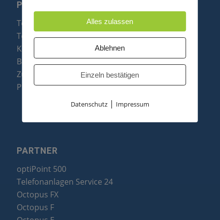
PRODUKTE
Alles zulassen
Telefonanlagen
Telefone
Konftel Konferenztelefone
Ablehnen
Baugruppen
Zubehör & Ersatzteile
Einzeln bestätigen
Produktzusammenfassung
|
Datenschutz
Impressum
PARTNER
optiPoint 500
Telefonanlagen Service 24
Octopus FX
Octopus F