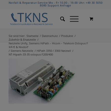
Notfall & Reparatur-Service Mo - Fr 10.00 - 19.00 Uhr:
+49 30 5050
8080
Support Anfrage
Sie sind hier:
Startseite
/
Datenschutz
/
Produkte
/
Zubehör & Ersatzteile
/
Netzteile Unify, Siemens HiPath – Hicom – Telekom Octopus F
X/F/E & Nixdorf
/
Siemens Netzteile
/
HiPath 3350 / 3300 Netzteil
/
NT-Hipath-33-35 octopus F200/400