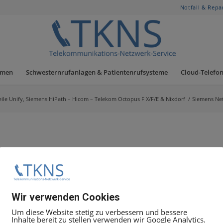
Notfall & Repa
hmen
Schwesternrufanlagen & Patientenrufsysteme
Cloud-Telefon
eile Unify, Siemens HiPath – Hicom – Telekom Octopus F X/F/E & Nixdorf
/
Siemens Net
Wir verwenden Cookies
Um diese Website stetig zu verbessern und bessere
Inhalte bereit zu stellen verwenden wir Google Analytics.