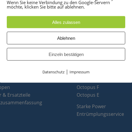
Wenn Sie keine Verbindung zu den Google-Servern
möchte, klicken Sie bitte auf ablehnen.
Alles zulassen
Ablehnen
UKTE
PARTNER
Einzeln bestätigen
anlagen
optiPoint 500
|
e
Telefonanlagen Service 
Datenschutz
Impressum
 Konferenztelefone
Octopus FX
ppen
Octopus F
 & Ersatzteile
Octopus E
tzusammenfassung
Starke Power
Entrümplungsservice