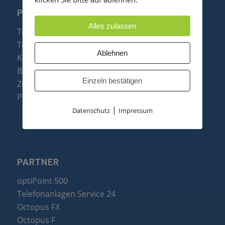
PRODUKTE
Alles zulassen
Telefonanlagen
Telefone
Ablehnen
Konftel Konferenztelefone
Baugruppen
Einzeln bestätigen
Zubehör & Ersatzteile
Produktzusammenfassung
|
Datenschutz
Impressum
PARTNER
optiPoint 500
Telefonanlagen Service 24
Octopus FX
Octopus F