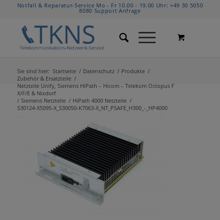
Notfall & Reparatur-Service Mo - Fr 10.00 - 19.00 Uhr:
+49 30 5050
8080
Support Anfrage
Sie sind hier:
Startseite
/
Datenschutz
/
Produkte
/
Zubehör & Ersatzteile
/
Netzteile Unify, Siemens HiPath – Hicom – Telekom Octopus F
X/F/E & Nixdorf
/
Siemens Netzteile
/
HiPath 4000 Netzteile
/
S30124-X5095-X_S30050-K7063-X_NT_PSAFE_H300_-_HP4000