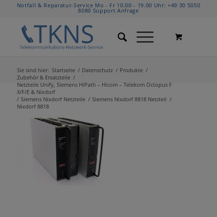
Notfall & Reparatur-Service Mo - Fr 10.00 - 19.00 Uhr:
+49 30 5050
8080
Support Anfrage
Sie sind hier:
Startseite
/
Datenschutz
/
Produkte
/
Zubehör & Ersatzteile
/
Netzteile Unify, Siemens HiPath – Hicom – Telekom Octopus F
X/F/E & Nixdorf
/
Siemens Nixdorf Netzteile
/
Siemens Nixdorf 8818 Netzteil
/
Nixdorf 8818