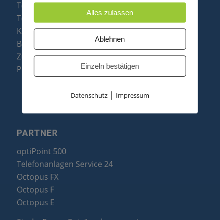
Telefonanlagen
Alles zulassen
Telefone
Konftel Konferenztelefone
Ablehnen
Baugruppen
Zubehör & Ersatzteile
Einzeln bestätigen
Produktzusammenfassung
|
Datenschutz
Impressum
PARTNER
optiPoint 500
Telefonanlagen Service 24
Octopus FX
Octopus F
Octopus E