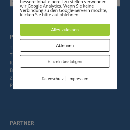
bessere Inhalte bereit zu stellen verwenden
wir Google Analytics. Wenn Sie keine
Verbindung zu den Google-Servern möchte,
klicken Sie bitte auf ablehnen.
Alles zulassen
PRODUKTE
Ablehnen
Telefonanlagen
Telefone
Einzeln bestätigen
Konftel Konferenztelefone
Baugruppen
Zubehör & Ersatzteile
|
Datenschutz
Impressum
Produktzusammenfassung
PARTNER