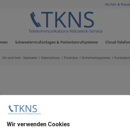
Notfall & Repa
hmen
Schwesternrufanlagen & Patientenrufsysteme
Cloud-Telefon
Sie sind hier:
Startseite
/
Datenschutz
/
Produkte
/
Sicherheitssysteme
/
Funkalarm
Wir verwenden Cookies