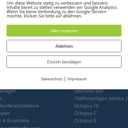
Um diese Website stetig zu verbessern und bessere
Inhalte bereit zu stellen verwenden wir Google Analytics.
Wenn Sie keine Verbindung zu den Google-Servern
möchte, klicken Sie bitte auf ablehnen.
Alles zulassen
Ablehnen
Einzeln bestätigen
|
Datenschutz
Impressum
UKTE
PARTNER
anlagen
optiPoint 500
e
Telefonanlagen Service 
 Konferenztelefone
Octopus FX
ppen
Octopus F
 & Ersatzteile
Octopus E
tzusammenfassung