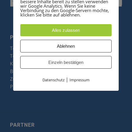
bessere Inhalte bereit zu stellen verwenden
wir Google Analytics. Wenn Sie keine
Verbindung zu den Google-Servern möchte,
klicken Sie bitte auf ablehnen.
Alles zulassen
PRODUKTE
Ablehnen
Telefonanlagen
Telefone
Einzeln bestätigen
Konftel Konferenztelefone
Baugruppen
Zubehör & Ersatzteile
|
Datenschutz
Impressum
Produktzusammenfassung
PARTNER