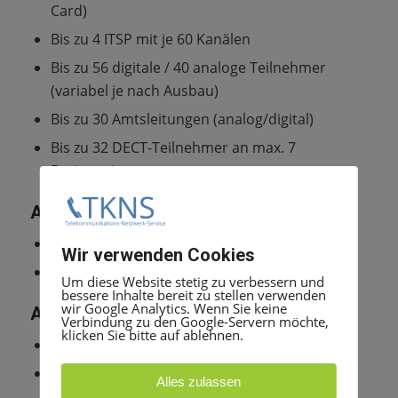
Card)
Bis zu 4 ITSP mit je 60 Kanälen
Bis zu 56 digitale / 40 analoge Teilnehmer
(variabel je nach Ausbau)
Bis zu 30 Amtsleitungen (analog/digital)
Bis zu 32 DECT-Teilnehmer an max. 7
Basisstationen
Ausbauvariante mit Smart UC
max. 250 Smart UC User
Wir verwenden Cookies
Company Autoattendant
Um diese Website stetig zu verbessern und
bessere Inhalte bereit zu stellen verwenden
wir Google Analytics. Wenn Sie keine
Ausbauvariante mit UC Suite
Verbindung zu den Google-Servern möchte,
klicken Sie bitte auf ablehnen.
max. 500 UC Suite User und UC Funktionen
max. 64 Contact Center Agenten
Alles zulassen