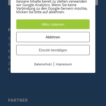
bessere Inhalte bereit zu stellen verwenden
wir Google Analytics. Wenn Sie keine
Verbindung zu den Google-Servern möchte,
klicken Sie bitte auf ablehnen.
Alles zulassen
PRODUKTE
Ablehnen
Telefonanlagen
Telefone
Einzeln bestätigen
Konftel Konferenztelefone
Baugruppen
Zubehör & Ersatzteile
|
Datenschutz
Impressum
Produktzusammenfassung
PARTNER