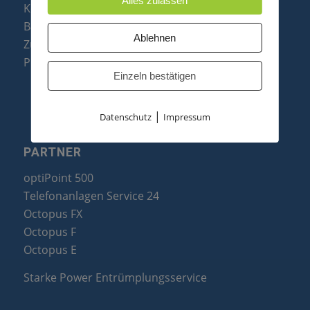
Alles zulassen
Konftel Konferenztelefone
Baugruppen
Ablehnen
Zubehör & Ersatzteile
Produktzusammenfassung
Einzeln bestätigen
|
Datenschutz
Impressum
PARTNER
optiPoint 500
Telefonanlagen Service 24
Octopus FX
Octopus F
Octopus E
Starke Power Entrümplungsservice